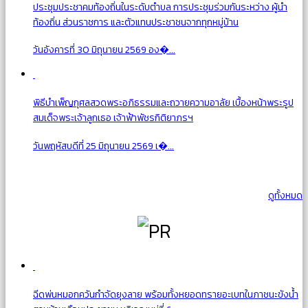
ประชุมประชาคมท้องถิ่นในระดับตำบล การประชุมร่วมกันระหว่าง ผู้นำ
ท้องถิ่น ส่วนราชการ และตัวแทนประชาชนจากทุกหมู่บ้าน
วันอังคารที่ 30 มิถุนายน 2569 อง�...
พิธีบำเพ็ญกุศลสวดพระอภิธรรมและถวายความอาลัย เบื้องหน้าพระรูป
สมเด็จพระเจ้าลูกเธอ เจ้าฟ้าพัชรกิติยาภรฯ
วันพฤหัสบดีที่ 25 มิถุนายน 2569 เ�...
ดูทั้งหมด
ฉีดพ่นหมอกควันกำจัดยุงลาย พร้อมทั้งหยอดทรายอะเบทในภาชนะขังน้ำ